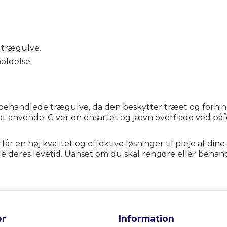
f trægulve.
oldelse.
behandlede trægulve, da den beskytter træet og forhind
t anvende: Giver en ensartet og jævn overflade ved påf
r en høj kvalitet og effektive løsninger til pleje af di
 deres levetid. Uanset om du skal rengøre eller beha
r
Information