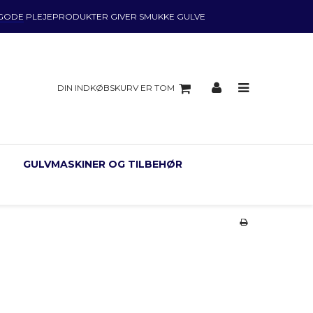
GODE
PLEJEPRODUKTER GIVER SMUKKE GULVE
DIN INDKØBSKURV ER TOM
GULVMASKINER OG TILBEHØR