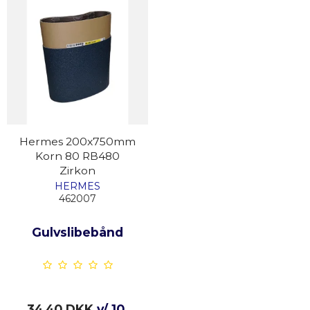
Hermes 200x750mm
Korn 80 RB480
Zirkon
HERMES
462007
Gulvslibebånd
34,40 DKK
v/ 10