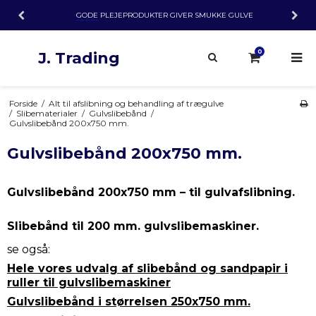
GODE
PLEJEPRODUKTER GIVER SMUKKE GULVE
0
J. Trading
Forside
/
Alt til afslibning og behandling af trægulve
/
Slibematerialer
/
Gulvslibebånd
/
Gulvslibebånd 200x750 mm.
Gulvslibebånd 200x750 mm.
Gulvslibebånd 200x750 mm – til gulvafslibning.
Slibebånd til 200 mm. gulvslibemaskiner.
se også:
Hele vores udvalg af slibebånd og sandpapir i
ruller til gulvslibemaskiner
Gulvslibebånd i størrelsen 250x750 mm.