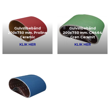
Gulvslibebånd
Gulvslibebånd
200x750 mm. CN464
200x750 mm. Proline
Grøn Ceramit
Ceramic
KLIK HER
KLIK HER