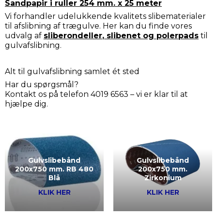
Sandpapir i ruller 254 mm. x 25 meter
Vi forhandler udelukkende kvalitets slibematerialer
til afslibning af trægulve. Her kan du finde vores
udvalg af
sliberondeller
,
slibenet
og
polerpads
til
gulvafslibning.
Alt til gulvafslibning samlet ét sted
Har du spørgsmål?
Kontakt os på telefon 4019 6563 – vi er klar til at
hjælpe dig.
Gulvslibebånd
Gulvslibebånd
200x750 mm. RB 480
200x750 mm.
Blå
Zirkonium
KLIK HER
KLIK HER