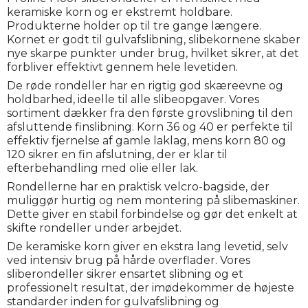
keramiske korn og er ekstremt holdbare.
Produkterne holder op til tre gange længere.
Kornet er godt til gulvafslibning, slibekornene skaber
nye skarpe punkter under brug, hvilket sikrer, at det
forbliver effektivt gennem hele levetiden.
De røde rondeller har en rigtig god skæreevne og
holdbarhed, ideelle til alle slibeopgaver. Vores
sortiment dækker fra den første grovslibning til den
afsluttende finslibning. Korn 36 og 40 er perfekte til
effektiv fjernelse af gamle laklag, mens korn 80 og
120 sikrer en fin afslutning, der er klar til
efterbehandling med olie eller lak.
Rondellerne har en praktisk velcro-bagside, der
muliggør hurtig og nem montering på slibemaskiner.
Dette giver en stabil forbindelse og gør det enkelt at
skifte rondeller under arbejdet.
De keramiske korn giver en ekstra lang levetid, selv
ved intensiv brug på hårde overflader. Vores
sliberondeller sikrer ensartet slibning og et
professionelt resultat, der imødekommer de højeste
standarder inden for gulvafslibning og