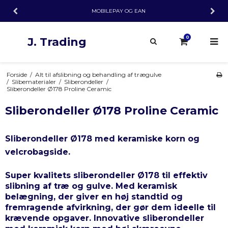
MOBILEPAY OG EAN
G
0
J. Trading
Forside
/
Alt til afslibning og behandling af trægulve
/
Slibematerialer
/
Sliberondeller
/
Sliberondeller Ø178 Proline Ceramic
Sliberondeller Ø178 Proline Ceramic
Sliberondeller Ø178 med keramiske korn og
velcrobagside.
Super kvalitets sliberondeller Ø178 til effektiv
slibning af træ og gulve. Med keramisk
belægning, der giver en høj standtid og
fremragende afvirkning, der gør dem ideelle til
krævende opgaver. Innovative sliberondeller