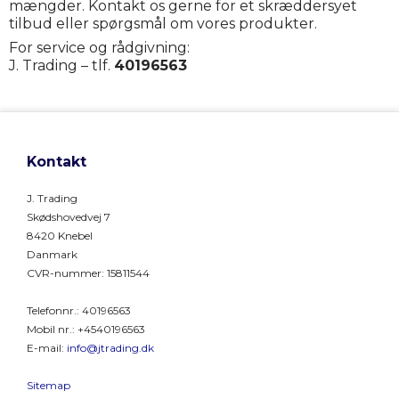
mængder. Kontakt os gerne for et skræddersyet
tilbud eller spørgsmål om vores produkter.
For service og rådgivning:
J. Trading – tlf.
40196563
Kontakt
J. Trading
Skødshovedvej 7
8420 Knebel
Danmark
CVR-nummer
:
15811544
Telefonnr.
:
40196563
Mobil nr.
:
+4540196563
E-mail
:
info@jtrading.dk
Sitemap