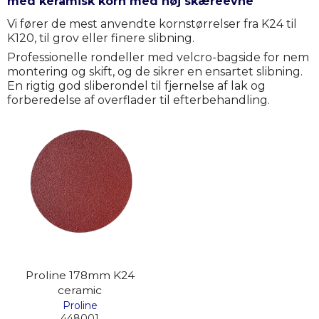
med keramisk korn med høj skæreevne
Vi fører de mest anvendte kornstørrelser fra K24 til
K120, til grov eller finere slibning.
Professionelle rondeller med velcro-bagside for nem
montering og skift, og de sikrer en ensartet slibning.
En rigtig god sliberondel til fjernelse af lak og
forberedelse af overflader til efterbehandling.
Proline 178mm K24
ceramic
Proline
448001