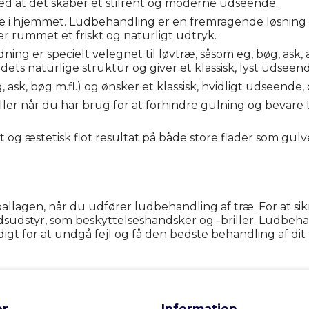
ed at det skaber et stilrent og moderne udseende.
e i hjemmet. Ludbehandling er en fremragende løsning t
r rummet et friskt og naturligt udtryk.
ing er specielt velegnet til løvtræ, såsom eg, bøg, ask, 
ets naturlige struktur og giver et klassisk, lyst udseen
, ask, bøg m.fl.) og ønsker et klassisk, hvidligt udseend
 eller når du har brug for at forhindre gulning og bevare
og æstetisk flot resultat på både store flader som gu
allagen, når du udfører ludbehandling af træ. For at sik
dsudstyr, som beskyttelseshandsker og -briller. Ludbeh
gt for at undgå fejl og få den bedste behandling af dit 
r
Information