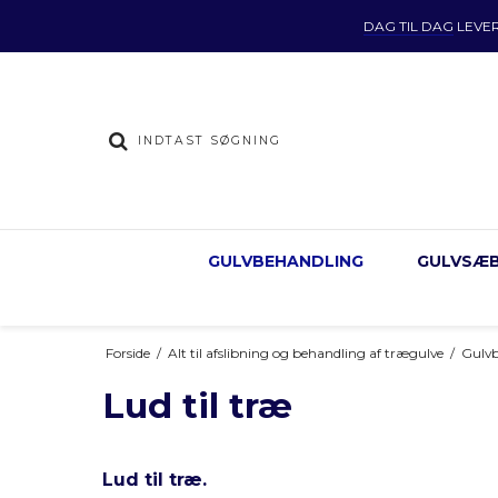
DAG TIL DAG
LEVE
GULVBEHANDLING
GULVSÆB
Forside
/
Alt til afslibning og behandling af trægulve
/
Gulvb
Lud til træ
Lud til træ.