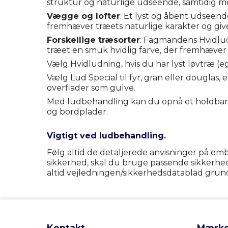
struktur og naturlige udseende, samtidig m
Vægge og lofter
: Et lyst og åbent udseend
fremhæver træets naturlige karakter og give
Forskellige træsorter
: Fagmandens Hvidludn
træet en smuk hvidlig farve, der fremhæver d
Vælg Hvidludning, hvis du har lyst løvtræ (eg
Vælg Lud Special til fyr, gran eller douglas,
overflader som gulve.
Med ludbehandling kan du opnå et holdbart 
og bordplader.
Vigtigt ved ludbehandling.
Følg altid de detaljerede anvisninger på emb
sikkerhed, skal du bruge passende sikkerhe
altid vejledningen/sikkerhedsdatablad grundi
Kontakt
Mærke