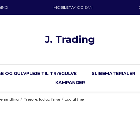
RING
MOBILEPAY OG EAN
J. Trading
E OG GULVPLEJE TIL TRÆGULVE
SLIBEMATERIALER
KAMPANGER
ehandling
/
Træolie, lud og farve
/
Lud til træ