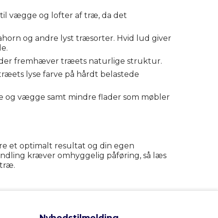
il vægge og lofter af træ, da det
ahorn og andre lyst træsorter. Hvid lud giver
de.
e, der fremhæver træets naturlige struktur.
 træets lyse farve på hårdt belastede
lve og vægge samt mindre flader som møbler
re et optimalt resultat og din egen
andling kræver omhyggelig påføring, så læs
træ.
Nyhedstilmelding