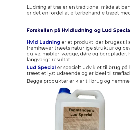
Ludning af træ er en traditionel måde at be
er det en fordel at efterbehandle træet me
Forskellen på Hvidludning og Lud Specia
Hvid Ludning
er et produkt, der bruges til 
fremhæver træets naturlige struktur og bevar
gulve, møbler, vægge, døre og bordplader, h
langvarigt resultat.
Lud Special
er specielt udviklet til brug p
træet et lyst udseende og er ideel til træf
Begge produkter er klar til brug og nemme 