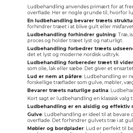
Ludbehandling anvendes primært for at frem
overflade. Her er nogle grunde til, hvorfor 
En ludbehandling bevarer træets struktu
forhindrer træet i at blive gult eller misfarvet
Ludbehandling forhindrer gulning
: Træ,
proces og holder træet lyst og naturligt.
Ludbehandling forbedrer træets udseen
det et lyst og moderne nordisk udtryk.
Ludbehandling forbereder træet til vide
som olie, lak eller sæbe. Det giver et ensarte
Lud er nem at påføre
: Ludbehandling er n
forskellige træflader som gulve, møbler, væg
Bevarer træets naturlige patina
: Ludbehan
Kort sagt er ludbehandling en klassisk valg ti
Ludbehandling er en alsidig og effektiv 
Gulve
: Ludbehandling er ideel til at bevar
overflade. Det forhindrer gulvets træ i at gu
Møbler og bordplader
: Lud er perfekt til 