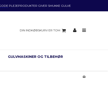
GODE
PLEJEPRODUKTER GIVER SMUKKE GULVE
DIN INDKØBSKURV ER TOM
GULVMASKINER OG TILBEHØR