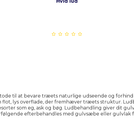
Hvid lud
ode til at bevare træets naturlige udseende og forhind
 flot, lys overflade, der fremhæver træets struktur. Lud
sorter som eg, ask og bøg. Ludbehandling giver dit gulv 
erfølgende efterbehandles med gulvsæbe eller gulvlak fo