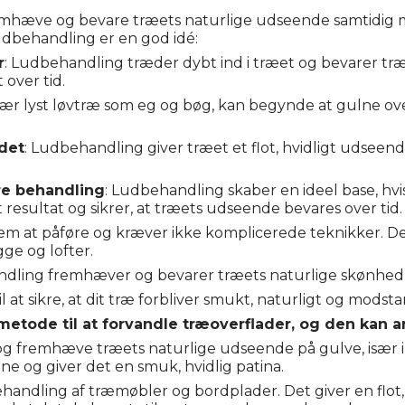
hæve og bevare træets naturlige udseende samtidig med
ludbehandling er en god idé:
r
: Ludbehandling træder dybt ind i træet og bevarer træ
 over tid.
 især lyst løvtræ som eg og bøg, kan begynde at gulne 
det
: Ludbehandling giver træet et flot, hvidligt udseen
re behandling
: Ludbehandling skaber en ideel base, hv
t resultat og sikrer, at træets udseende bevares over tid.
em at påføre og kræver ikke komplicerede teknikker. De
ge og lofter.
dling fremhæver og bevarer træets naturlige skønhed og
l at sikre, at dit træ forbliver smukt, naturligt og modst
metode til at forvandle træoverflader, og den kan a
e og fremhæve træets naturlige udseende på gulve, især 
lne og giver det en smuk, hvidlig patina.
behandling af træmøbler og bordplader. Det giver en flot,