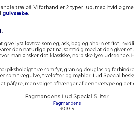
handle træ på. Vi forhandler 2 typer lud, med hvid pigm
d
gulvsæbe
.
l.
at give lyst løvtræ som eg, ask, bøg og ahorn et flot, h
er den naturlige patina, samtidig med at den giver et sm
vor man ønsker det klassiske, nordiske lyse udseende. H
å harpiksholdigt træ som fyr, gran og douglas og forhindr
lader som trægulve, trælofter og møbler. Lud Special bes
at påføre, men valget afhænger af den trætype og det 
Fagmandens Lud Special 5 liter
Fagmandens
301015