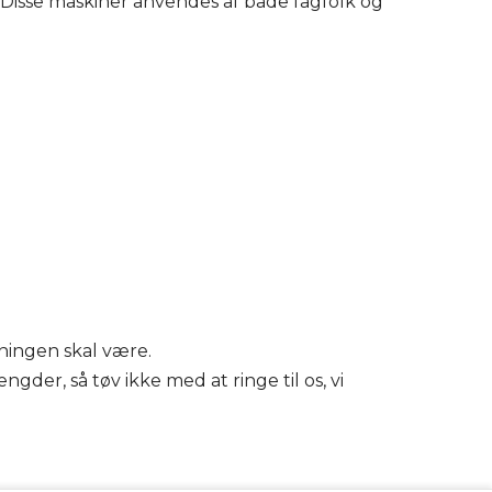
 Disse maskiner anvendes af både fagfolk og
bningen skal være.
der, så tøv ikke med at ringe til os, vi