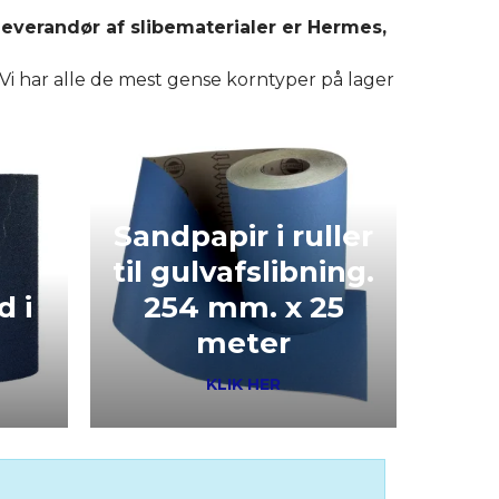
leverandør af slibematerialer er Hermes,
. Vi har alle de mest gense korntyper på lager
Sandpapir i ruller
til gulvafslibning.
d i
254 mm. x 25
meter
KLIK HER