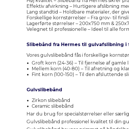
Høj kvalitet – Slibebånd fra Hermes sikrer p
Effektiv afvirkning – Hurtigere afslibning 
Lang standtid – Holdbare materialer, der giv
Forskellige kornstørrelser – Fra grov- til fins
Lagerførte størrelser – 200x750 mm & 250x75
Velegnet til professionelle – Ideel til alle fo
Slibebånd fra Hermes til gulvafslibning i 
Vores gulvslibebånd fås i forskellige kornstø
Groft korn (24-36) – Til fjernelse af gamle
Mellem korn (40-80) – Til afretning og kla
Fint korn (100-150) – Til den afsluttende s
Gulvslibebånd
Zirkon slibebånd
Ceramic slibebånd
Har du brug for specialstørrelser eller særlig
Gulvslibebånd professionel kvalitet til din gu