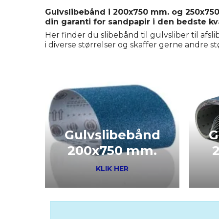
Gulvslibebånd i 200x750 mm. og 250x750 m
din garanti for sandpapir i den bedste kva
Her finder du slibebånd til gulvsliber til af
i diverse størrelser og skaffer gerne andre st
Gulvslibebånd
G
200x750 mm.
KLIK HER