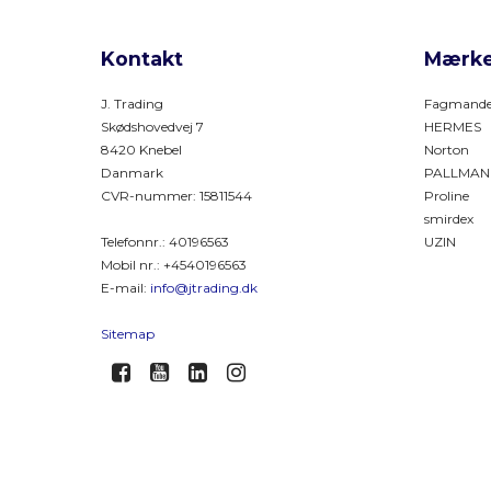
Kontakt
Mærke
J. Trading
Fagmande
Skødshovedvej 7
HERMES
8420 Knebel
Norton
Danmark
PALLMAN
CVR-nummer
:
15811544
Proline
smirdex
Telefonnr.
:
40196563
UZIN
Mobil nr.
:
+4540196563
E-mail
:
info@jtrading.dk
Sitemap