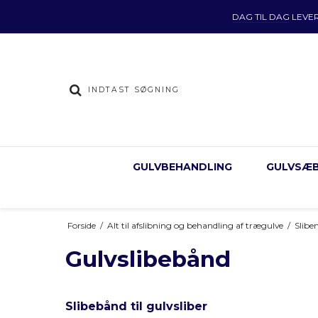
DAG TIL DAG
LEVE
GULVBEHANDLING
GULVSÆB
Forside
/
Alt til afslibning og behandling af trægulve
/
Slibe
Gulvslibebånd
Slibebånd til gulvsliber