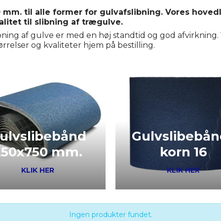
m. til alle former for gulvafslibning. Vores hoved
litet til slibning af trægulve.
slibning af gulve er med en høj standtid og god afvirkning
ørrelser og kvaliteter hjem på bestilling.
ulvslibebånd
Gulvslibebån
250x750 mm.
korn 16
KLIK HER
KLIK HER
Ingen produkter fundet.