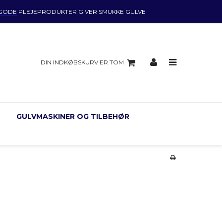
GODE
PLEJEPRODUKTER GIVER SMUKKE GULVE
DIN INDKØBSKURV ER TOM
GULVMASKINER OG TILBEHØR