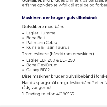
Gulvslibebånd bruges primært på båndslibema
erfarne gør-det-selv-folk til at slibe og for
Maskiner, der bruger gulvslibebånd:
Gulvslibere med bånd
Lägler Hummel
Bona Belt
Pallmann Cobra
Kunzle & Tasin Taurus
Tromleslibere (bånd/tromlemaskiner)
Lägler ELF 200 & ELF 250
Bona FlexiDrum
Galaxy BD12
Disse maskiner bruger gulvslibebånd i forskel
Har du spørgsmål om gulvslibebånd? eller fan
rådgiver gerne!
J. Trading telefon 40196563