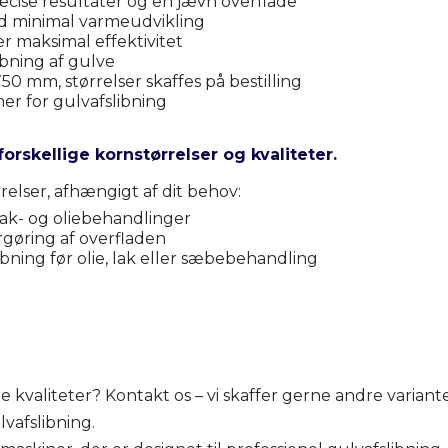
ræcise resultater og en jævn overflade
med minimal varmeudvikling
er maksimal effektivitet
libning af gulve
0 mm, størrelser skaffes på bestilling
rmer for gulvafslibning
forskellige kornstørrelser og kvaliteter.
rrelser, afhængigt af dit behov:
 lak- og oliebehandlinger
rgøring af overfladen
libning før olie, lak eller sæbebehandling
e kvaliteter? Kontakt os – vi skaffer gerne andre variante
lvafslibning.