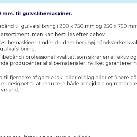
mm. til gulvslibemaskiner.
ibebånd til gulvafslibning i 200 x 750 mm og 250 x 750 mm
ersortiment, men kan bestilles efter behov.
ulvslibemaskiner, finder du dem her i høj håndværkerkval
 gulvafslibning.
libebånd i professionel kvalitet, som sikrer en effektiv o
de producenter af slibematerialer, hvilket garanterer h
til fjernelse af gamle lak- eller olielag eller et finere 
d er designet til at reducere både arbejdstid og material
ulvmand.