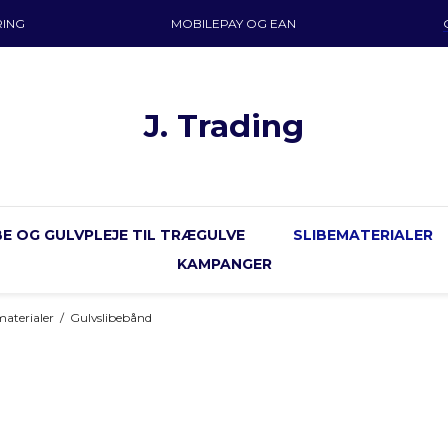
RING
MOBILEPAY OG EAN
J. Trading
E OG GULVPLEJE TIL TRÆGULVE
SLIBEMATERIALER
KAMPANGER
materialer
/
Gulvslibebånd