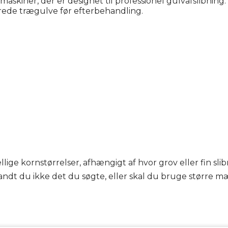
skiner, der er designet til professionel gulvafslibning.
berede trægulve før efterbehandling.
lige kornstørrelser, afhængigt af hvor grov eller fin sli
dt du ikke det du søgte, eller skal du bruge større mæng