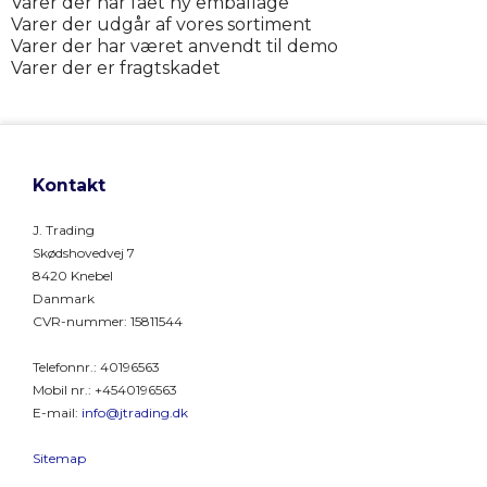
Varer der har fået ny emballage
Varer der udgår af vores sortiment
Varer der har været anvendt til demo
Varer der er fragtskadet
Kontakt
J. Trading
Skødshovedvej 7
8420 Knebel
Danmark
CVR-nummer
:
15811544
Telefonnr.
:
40196563
Mobil nr.
:
+4540196563
E-mail
:
info@jtrading.dk
Sitemap