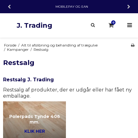
MOBILEPAY OG EAN
0
J. Trading
Forside
/
Alt til afslibning og behandling af trægulve
/
Kampanger
/
Restsalg
Restsalg
Restsalg J. Trading
Restsalg af produkter, der er udgår eller har fået ny
emballage.
Polerpads Tynde 406
mm.
KLIK HER