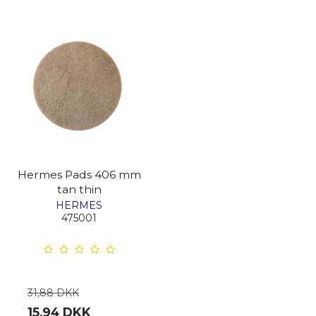
Hermes Pads 406 mm
tan thin
HERMES
475001
31,88 DKK
15,94 DKK