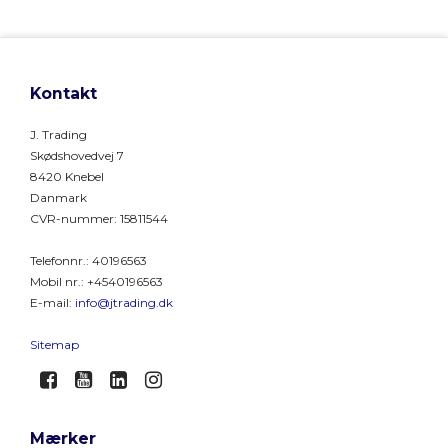
Kontakt
J. Trading
Skødshovedvej 7
8420 Knebel
Danmark
CVR-nummer
:
15811544
Telefonnr.
:
40196563
Mobil nr.
:
+4540196563
E-mail
:
info@jtrading.dk
Sitemap
Mærker