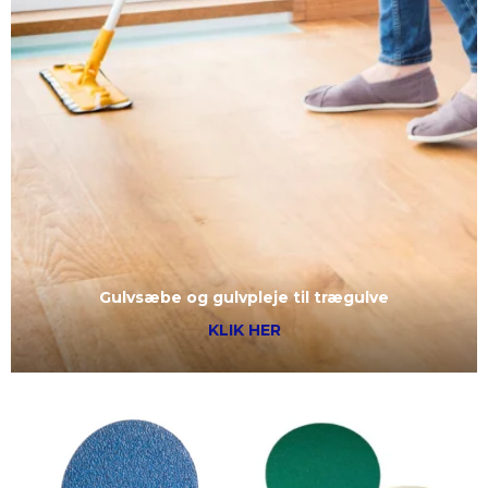
Gulvsæbe og gulvpleje til trægulve
KLIK HER