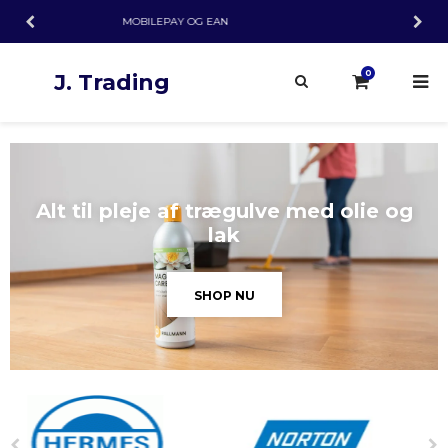
GODE
PLEJEPRODUKTER GIVER SMUKKE GULVE
0
J. Trading
Alt til pleje af trægulve med olie og
lak
SHOP NU