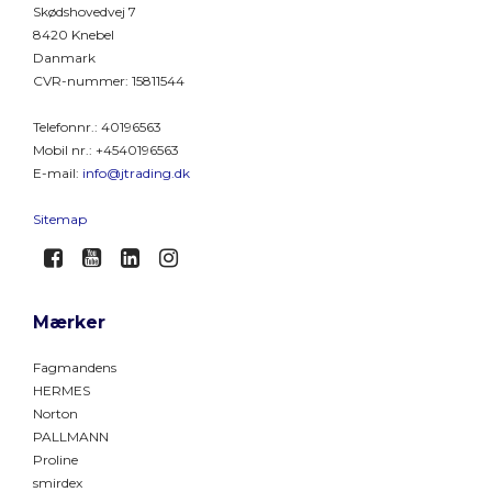
Skødshovedvej 7
8420 Knebel
Danmark
CVR-nummer
:
15811544
Telefonnr.
:
40196563
Mobil nr.
:
+4540196563
E-mail
:
info@jtrading.dk
Sitemap
Mærker
Fagmandens
HERMES
Norton
PALLMANN
Proline
smirdex